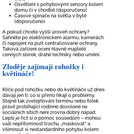
Osvětlení s pohybovými senzory kolem
domu či v chodbě (doporučeno)
Časové spínače na světla v bytě
(doporučeno)
A pokud chcete vyšší úroveň ochrany?
Sáhněte po elektronickém alarmu, kamerách
či napojení na pult centralizované ochrany.
Taková zařízení ocení hlavně majitelé
cenných sbírek, drahé techniky nebo umění.
Zloděje zajímají rohožky i
květináče!
Klíče pod rohožku nebo do květináče už dnes
dávají jen ti, co si přímo říkají o problémy.
Stejně tak zveřejňování termínu nebo fotek
právě probíhající rodinné dovolené na
sociálních sítích není zrovna dobrý nápad.
Lepší je říct si o pomoc sousedům – mohou
vaši nepřítomnost trochu „maskovat“ a
všimnout si nestandardního pohybu kolem