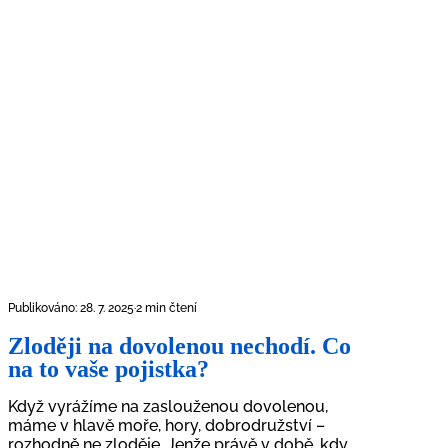
Publikováno: 28. 7. 2025
·
2 min čtení
Zloději na dovolenou nechodí. Co
na to vaše pojistka?
Když vyrážíme na zaslouženou dovolenou,
máme v hlavě moře, hory, dobrodružství –
rozhodně ne zloděje. Jenže právě v době, kdy