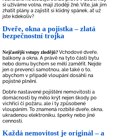
si užíváme volna, mají zloději žně. Víte, jak jim
zhatit plány a zajistit si klidný spánek, ať už
jste kdekoliv?
Dveře, okna a pojistka – zlatá
bezpečnostní trojka
Vchodové dveře,
Nejčastější vstupy zlodějů?
balkony a okna. A právě na tyto části bytu
nebo domu bychom se měli zaměřit. Nejde
jen o prevenci samotnou, ale také o to,
abychom v případě vloupání dosáhli na
pojistné plnění.
Dobře nastavené pojištění nemovitosti a
domácnosti by mělo krýt nejen škody po
vichřici či požáru, ale i ty způsobené
vloupáním. To znamená rozbité dveře, okna,
ukradenou elektroniku, šperky nebo jiné
cennosti.
Každá nemovitost je originál – a