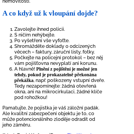
nemovitosti.
A co když už k vloupání dojde?
Zavolejte ihned policii.
S ničím nehýbejte.
Po vyšetření vše vyfoťte.
Shromážděte doklady o odcizených
věcech – faktury, záruční listy, fotky.
Počkejte na policejní protokol – bez něj
vám pojišťovna nevyplatí ani korunu.
A hlavně!
Plnění z pojištění je možné jen
tehdy, pokud je prokazatelně překonána
, např. poškozeny vstupní dveře.
překážka
Tedy nezapomínejte: žádná otevřená
okna, ani na mikrocirkulaci, žádné klíče
pod rohožkou!
Pamatujte, že pojistka je váš záložní padák.
Ale kvalitní zabezpečení objektu je to, co
může potencionálního zloděje odradit od
jeho záměru.