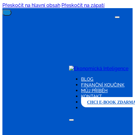
Přeskočit na hlavní obsah
Přeskočit na zápatí
BLOG
FINANČNÍ KOUČINK
MŮJ PŘÍBĚH
KONTAKT
CHCI E-BOOK ZDARM