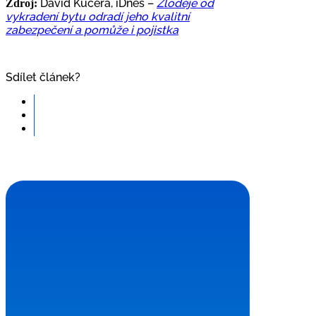
David Kučera, iDnes –
Zloděje od
Zdroj:
vykradení bytu odradí jeho kvalitní
zabezpečení a pomůže i pojistka
Sdílet článek?