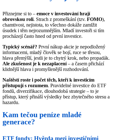
Přiznejme si to –
emoce v investování hrají
obrovskou roli
. Strach z promeškání (tzv.
FOMO
),
chamtivost, nejistota, to všechno dokáže zamlžit
úsudek i těm nejrozumnějším. Mladí investoři si tím
procházejí často hned od první investice.
Typický scénář?
První nákup akcie je nepodložený
informacemi, mladý člověk se bojí, ruce se třesou,
hlava přemýšlí, jestli je to chytrý krok, nebo propadák.
Ale zkušenost je k nezaplacení
– a časem přichází
klidnější hlava i promyšlenější rozhodování.
Naštěstí roste i počet těch, kteří k investicím
přistupují s rozumem
. Pravidelné investice do ETF
fondů, diverzifikace, dlouhodobá strategie – to je
přístup, který přináší výsledky bez zbytečného stresu a
hazardu.
Kam tečou peníze mladé
generace?
ETF fondy: Hvězda mezi investičními