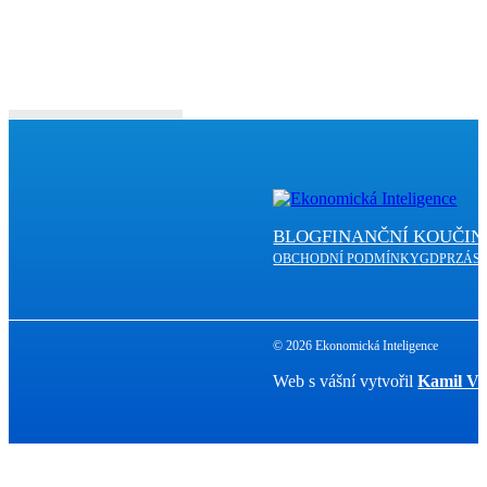
BLOG
FINANČNÍ KOUČIN
OBCHODNÍ PODMÍNKY
GDPR
ZÁS
© 2026 Ekonomická Inteligence
Web s vášní vytvořil
Kamil Ví