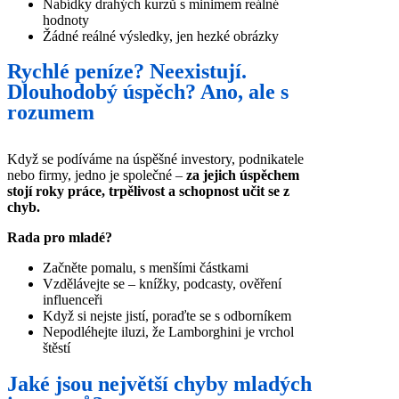
Nabídky drahých kurzů s minimem reálné
hodnoty
Žádné reálné výsledky, jen hezké obrázky
Rychlé peníze? Neexistují.
Dlouhodobý úspěch? Ano, ale s
rozumem
Když se podíváme na úspěšné investory, podnikatele
nebo firmy, jedno je společné –
za jejich úspěchem
stojí roky práce, trpělivost a schopnost učit se z
chyb.
Rada pro mladé?
Začněte pomalu, s menšími částkami
Vzdělávejte se – knížky, podcasty, ověření
influenceři
Když si nejste jistí, poraďte se s odborníkem
Nepodléhejte iluzi, že Lamborghini je vrchol
štěstí
Jaké jsou největší chyby mladých