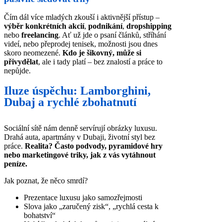
Čím dál více mladých zkouší i aktivnější přístup –
výběr konkrétních akcií
,
podnikání
,
dropshipping
nebo
freelancing
. Ať už jde o psaní článků, stříhání
videí, nebo přeprodej tenisek, možnosti jsou dnes
skoro neomezené.
Kdo je šikovný, může si
přivydělat
, ale i tady platí – bez znalostí a práce to
nepůjde.
Iluze úspěchu: Lamborghini,
Dubaj a rychlé zbohatnutí
Sociální sítě nám denně servírují obrázky luxusu.
Drahá auta, apartmány v Dubaji, životní styl bez
práce.
Realita? Často podvody, pyramidové hry
nebo marketingové triky, jak z vás vytáhnout
peníze.
Jak poznat, že něco smrdí?
Prezentace luxusu jako samozřejmosti
Slova jako „zaručený zisk“, „rychlá cesta k
bohatství“