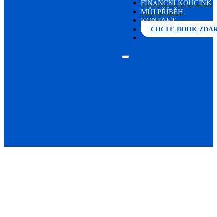
FINANČNÍ KOUČINK
MŮJ PŘÍBĚH
KONTAKT
CHCI E-BOOK ZDA