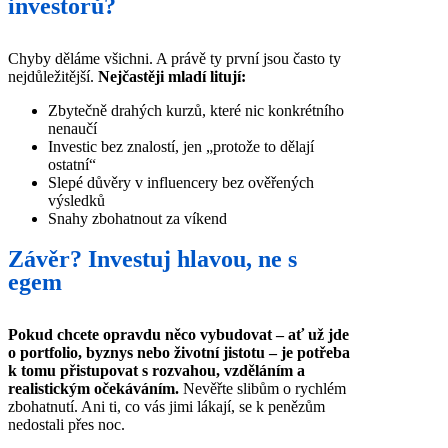
investorů?
Chyby děláme všichni. A právě ty první jsou často ty
nejdůležitější.
Nejčastěji mladí litují:
Zbytečně drahých kurzů, které nic konkrétního
nenaučí
Investic bez znalostí, jen „protože to dělají
ostatní“
Slepé důvěry v influencery bez ověřených
výsledků
Snahy zbohatnout za víkend
Závěr? Investuj hlavou, ne s
egem
Pokud chcete opravdu něco vybudovat – ať už jde
o portfolio, byznys nebo životní jistotu – je potřeba
k tomu přistupovat s rozvahou, vzděláním a
realistickým očekáváním.
Nevěřte slibům o rychlém
zbohatnutí. Ani ti, co vás jimi lákají, se k penězům
nedostali přes noc.