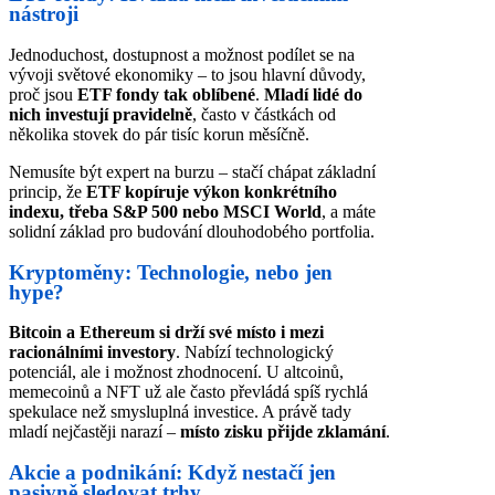
nástroji
Jednoduchost, dostupnost a možnost podílet se na
vývoji světové ekonomiky – to jsou hlavní důvody,
proč jsou
ETF fondy tak oblíbené
.
Mladí lidé do
nich investují pravidelně
, často v částkách od
několika stovek do pár tisíc korun měsíčně.
Nemusíte být expert na burzu – stačí chápat základní
princip, že
ETF kopíruje výkon konkrétního
indexu, třeba S&P 500 nebo MSCI World
, a máte
solidní základ pro budování dlouhodobého portfolia.
Kryptoměny: Technologie, nebo jen
hype?
Bitcoin a Ethereum si drží své místo i mezi
racionálními investory
. Nabízí technologický
potenciál, ale i možnost zhodnocení. U altcoinů,
memecoinů a NFT už ale často převládá spíš rychlá
spekulace než smysluplná investice. A právě tady
mladí nejčastěji narazí –
místo zisku přijde zklamání
.
Akcie a podnikání: Když nestačí jen
pasivně sledovat trhy