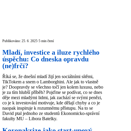
Publikováno: 25. 6. 2025
·
5 min čtení
Mladí, investice a iluze rychlého
úspěchu: Co dneska opravdu
(ne)frčí?
Říká se, že dnešní mladí žijí jen sociálními sítěmi,
TikTokem a snem o Lamborghini. Ale jak to vlastně
je? Doopravdy se všechno točí jen kolem luxusu, nebo
je za tím hlubší příběh? Pojďme se podívat, co se dnes
děje mezi mladými lidmi, jak zachází se svými penězi,
co je k investování motivuje, kde dělají chyby a co je
naopak inspiruje k rozumnému přístupu. Na to se
David ptal jednoho ze studentů Ekonomicko-správní
fakulty MU – Libora Batelky.
Koronakrize jako start-upový