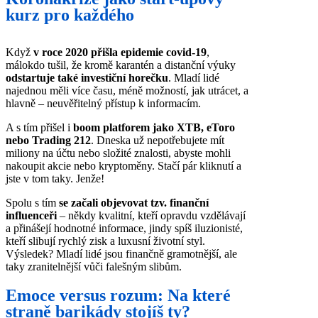
kurz pro každého
Když
v roce 2020 přišla epidemie covid-19
,
málokdo tušil, že kromě karantén a distanční výuky
odstartuje také investiční horečku
. Mladí lidé
najednou měli více času, méně možností, jak utrácet, a
hlavně – neuvěřitelný přístup k informacím.
A s tím přišel i
boom platforem jako XTB, eToro
nebo Trading 212
. Dneska už nepotřebujete mít
miliony na účtu nebo složité znalosti, abyste mohli
nakoupit akcie nebo kryptoměny. Stačí pár kliknutí a
jste v tom taky. Jenže!
Spolu s tím
se začali objevovat tzv. finanční
influenceři
– někdy kvalitní, kteří opravdu vzdělávají
a přinášejí hodnotné informace, jindy spíš iluzionisté,
kteří slibují rychlý zisk a luxusní životní styl.
Výsledek? Mladí lidé jsou finančně gramotnější, ale
taky zranitelnější vůči falešným slibům.
Emoce versus rozum: Na které
straně barikády stojíš ty?